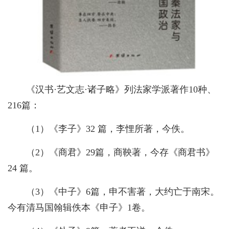
《汉书·艺文志·诸子略》列法家学派著作
10
种、
216
篇：
（
1
）《李子》
32
篇，李悝所著，今佚。
（
2
）《商君》
29
篇，商鞅著，今存《商君书》
24
篇。
（
3
）《中子》
6
篇，申不害著，大约亡于南宋。
今有清马国翰辑佚本《申子》
1
卷。