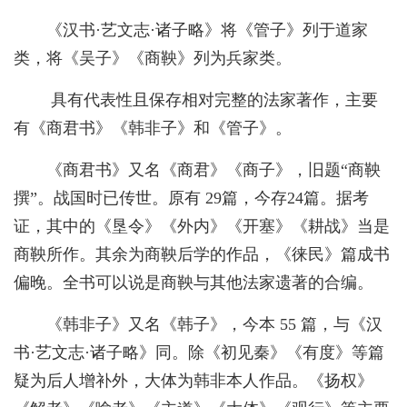
《汉书·艺文志·诸子略》将《管子》列于道家
类，将《吴子》《商鞅》列为兵家类。
具有代表性且保存相对完整的法家著作，主要
有《商君书》《韩非子》和《管子》。
《商君书》又名《商君》《商子》，旧题“商鞅
撰”。战国时已传世。原有
29
篇，今存
24
篇。据考
证，其中的《垦令》《外内》《开塞》《耕战》当是
商鞅所作。其余为商鞅后学的作品，《徕民》篇成书
偏晚。全书可以说是商鞅与其他法家遗著的合编。
《韩非子》又名《韩子》，今本
55
篇，与《汉
书·艺文志·诸子略》同。除《初见秦》《有度》等篇
疑为后人增补外，大体为韩非本人作品。《扬权》