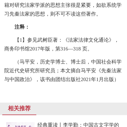
籍对研究法家学派的思想主张很是紧要，如欲系统学
习先秦法家的思想，则不可不读这些著作。
注释：
【
1
】参见武树臣著：《法家法律文化通论》，
商务印书馆
2017
年版，第
316
—
318
页。
（马平安，历史学博士、博士后，中国社会科学
院近代史研究所研究员；本文摘自马平安《先秦法家
与中国政治》，该书由团结出版社
2021
年
1
月出版）
相关推荐
经典重读丨李学勤：中国古文字学的