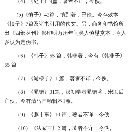
（
4
）《处子》
9
篇，著者不详，今佚。
(5)
《慎子》
42
篇，慎到著，已佚。今存残本
《慎子》
7
篇及诸书引用的佚文。另，商务印书馆所
出《四部丛刊》影印明万历年间吴人慎懋赏本，今人
多认为是伪书。
（
6
）《韩子》
55
篇，韩非著，今有《韩非子》
55
篇。
（
7
）《游棣子》
1
篇，著者不详，今佚。
（
8
）《晁错》
31
篇，汉初学者晁错著，宋以后
亡佚。今有清马国翰辑本
1
卷。
（
9
）《燕十事》
10
篇，著者不详，今佚。
（
10
）《法家言》
2
篇，著者不详，今佚。