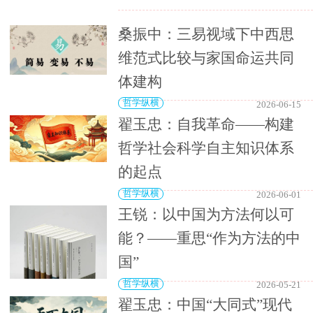
桑振中：三易视域下中西思
维范式比较与家国命运共同
体建构
哲学纵横
2026-06-15
翟玉忠：自我革命——构建
哲学社会科学自主知识体系
的起点
哲学纵横
2026-06-01
王锐：以中国为方法何以可
能？——重思“作为方法的中
国”
哲学纵横
2026-05-21
翟玉忠：中国“大同式”现代