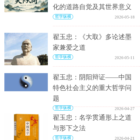
化的道路自觉及其世界意义
哲学纵横
2026-05-18
翟玉忠：《大取》多论述墨
家兼爱之道
哲学纵横
2026-05-11
翟玉忠：阴阳辩证——中国
特色社会主义的重大哲学问
题
哲学纵横
2026-04-27
翟玉忠：名学贯通形上之道
与形下之法
哲学纵横
2026-04-21